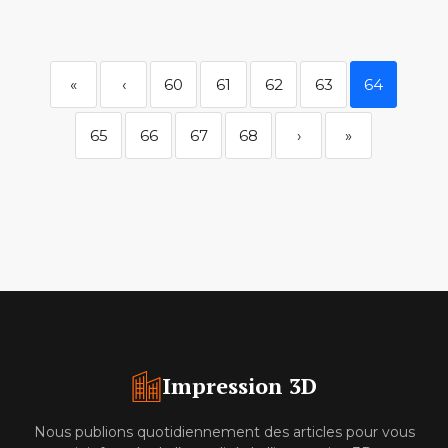
«
‹
60
61
62
63
64
65
66
67
68
›
»
Impression 3D
Nous publions quotidiennement des articles pour vous