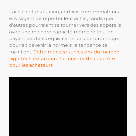
Face à cette situation, certains consommateurs
envisagent de reporter leur achat, tandis que
d’autres pourraient se tourner vers des appareils
avec une moindre capacité mémoire tout en
payant des tarifs équivalents, un compromis qui
pourrait devenir la norme si la tendance se
maintient.
Cette menace sur les prix du marché
high-tech est aujourd’hui une réalité concrète
pour les acheteurs.