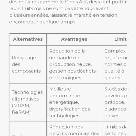
des mesures comme le Chips Act, devraient porter
leurs fruits mais ne sont pas attendus avant
plusieurs années, laissant le marché en tension
encore pour quelque temps.
Alternatives
Avantages
Limites
Réduction de la
Complexité d
Recyclage
demande en
retraitement,
des
production neuve,
normes de
composants
gestion des déchets
qualité à
électroniques
garantir
Meilleure
Stades de
Technologies
performance
développem
alternatives
énergétique,
précoce, coû
(MRAM,
diversification des
d’adoption
ReRAM)
technologies
élevés
Réduction des
Limites dans
besoins mémoire des
certaines