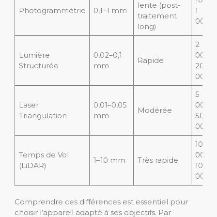
lente (post-
Photogrammétrie
0,1–1 mm
1
traitement
000
long)
2
Lumière
0,02–0,1
000–
Rapide
Structurée
mm
20
000
5
Laser
0,01–0,05
000–
Modérée
Triangulation
mm
50
000
10
Temps de Vol
000–
1–10 mm
Très rapide
(LiDAR)
100
000
Comprendre ces différences est essentiel pour
choisir l’appareil adapté à ses objectifs. Par