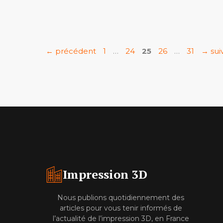
Page
Page
Page
Page
Page
←
précédent
1
…
24
25
26
…
31
→
sui
Impression 3D
Nous publions quotidiennement des
articles pour vous tenir informés de
l’actualité de l’impression 3D, en France